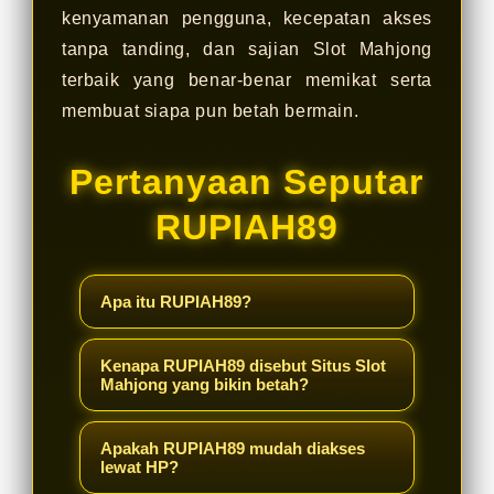
kenyamanan pengguna, kecepatan akses
tanpa tanding, dan sajian Slot Mahjong
terbaik yang benar-benar memikat serta
membuat siapa pun betah bermain.
Pertanyaan Seputar
RUPIAH89
Apa itu RUPIAH89?
Kenapa RUPIAH89 disebut Situs Slot
Mahjong yang bikin betah?
Apakah RUPIAH89 mudah diakses
lewat HP?