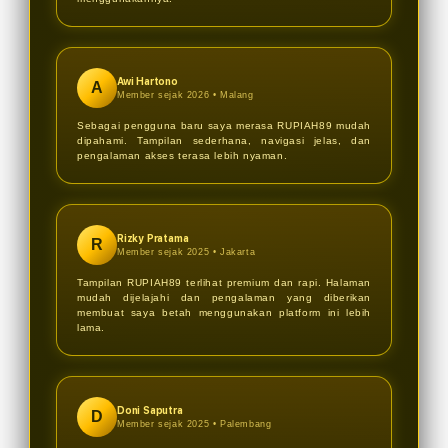
Awi Hartono
A
Member sejak 2026 •
Malang
Sebagai pengguna baru saya merasa RUPIAH89 mudah
dipahami. Tampilan sederhana, navigasi jelas, dan
pengalaman akses terasa lebih nyaman.
Rizky Pratama
R
Member sejak 2025 •
Jakarta
Tampilan RUPIAH89 terlihat premium dan rapi. Halaman
mudah dijelajahi dan pengalaman yang diberikan
membuat saya betah menggunakan platform ini lebih
lama.
Doni Saputra
D
Member sejak 2025 •
Palembang